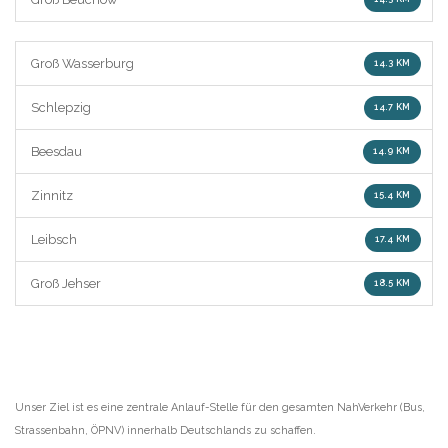
Groß Wasserburg
14.3 KM
Schlepzig
14.7 KM
Beesdau
14.9 KM
Zinnitz
15.4 KM
Leibsch
17.4 KM
Groß Jehser
18.5 KM
Unser Ziel ist es eine zentrale Anlauf-Stelle für den gesamten NahVerkehr (Bus,
Strassenbahn, ÖPNV) innerhalb Deutschlands zu schaffen.