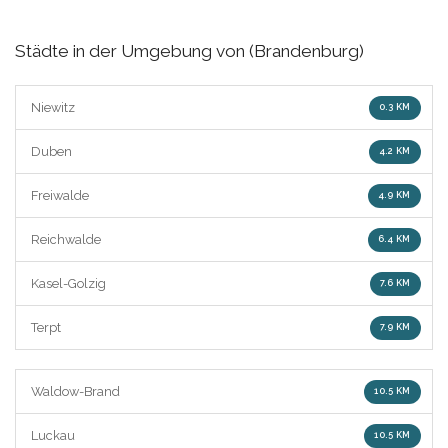
Städte in der Umgebung von (Brandenburg)
Niewitz
0.3 KM
Duben
4.2 KM
Freiwalde
4.9 KM
Reichwalde
6.4 KM
Kasel-Golzig
7.6 KM
Terpt
7.9 KM
Waldow-Brand
10.5 KM
Luckau
10.5 KM