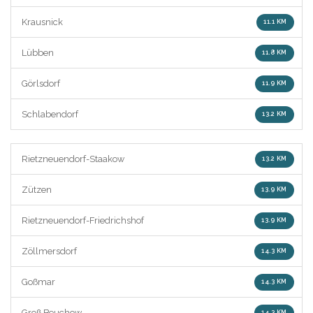
Krausnick
11.1 KM
Lübben
11.8 KM
Görlsdorf
11.9 KM
Schlabendorf
13.2 KM
Rietzneuendorf-Staakow
13.2 KM
Zützen
13.9 KM
Rietzneuendorf-Friedrichshof
13.9 KM
Zöllmersdorf
14.3 KM
Goßmar
14.3 KM
Groß Beuchow
14.3 KM