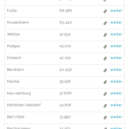
Fulda
68.586
weiter
Rüsselsheim
65.440
weiter
Wetzlar
52.954
weiter
Rodgau
45.202
weiter
Dreieich
42.091
weiter
Bensheim
40.456
weiter
Maintal
39.298
weiter
Neu-Isenburg
37.668
weiter
Mörfelden-Walldorf
34.828
weiter
Bad Vilbel
33.990
weiter
Bad Nauheim
32.163
weiter