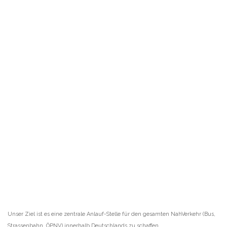
Unser Ziel ist es eine zentrale Anlauf-Stelle für den gesamten NahVerkehr (Bus,
Strassenbahn, ÖPNV) innerhalb Deutschlands zu schaffen.