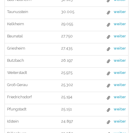
Taunusstein
30.005
weiter
Kelkheim
29.055
weiter
Baunatal
27.750
weiter
Griesheim
27.435
weiter
Butzbach
26.197
weiter
Weiterstadt
25.975
weiter
Groß-Gerau
25.302
weiter
Friedrichsdorf
25.194
weiter
Pfungstadt
25.151
weiter
Idstein
24.897
weiter