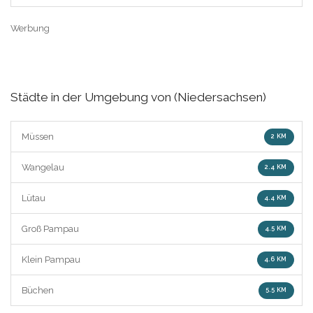
Werbung
Städte in der Umgebung von (Niedersachsen)
Müssen
2 KM
Wangelau
2.4 KM
Lütau
4.4 KM
Groß Pampau
4.5 KM
Klein Pampau
4.6 KM
Büchen
5.5 KM