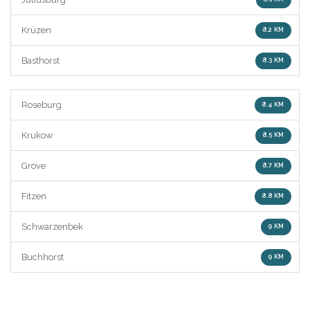
Krüzen
8.2 KM
Basthorst
8.3 KM
Roseburg
8.4 KM
Krukow
8.5 KM
Grove
8.7 KM
Fitzen
8.8 KM
Schwarzenbek
9 KM
Buchhorst
9 KM