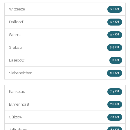
Witzeeze
5.5 KM
Dalldorf
5.7 KM
Sahms
5.7 KM
Grabau
5.9 KM
Basedow
6 KM
Siebeneichen
6.5 KM
Kankelau
7.4 KM
Elmenhorst
7.6 KM
Gülzow
7.8 KM
Juliusburg
8.1 KM