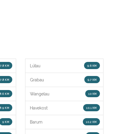
Lütau
7.8 KM
9.6 KM
Grabau
7.8 KM
9.7 KM
Wangelau
8.6 KM
10 KM
Havekost
8.9 KM
10.1 KM
Barum
9 KM
10.2 KM