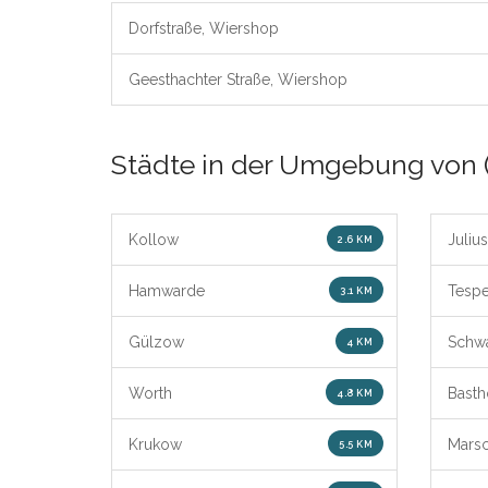
Dorfstraße, Wiershop
Geesthachter Straße, Wiershop
Städte in der Umgebung von 
Kollow
Juliu
2.6 KM
Hamwarde
Tesp
3.1 KM
Gülzow
Schw
4 KM
Worth
Basth
4.8 KM
Krukow
Marsc
5.5 KM