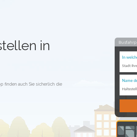
tellen in
Busfahrp
In welch
Stadt Ihr
Name de
op finden auch Sie sicherlich die
Haltestel