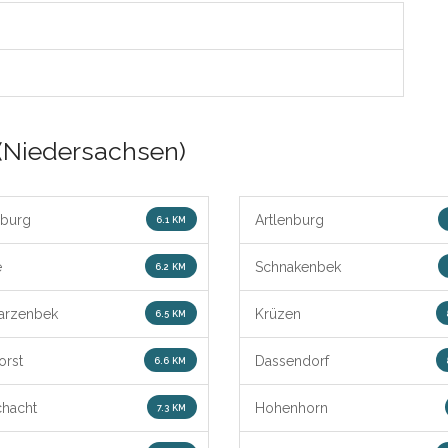
(Niedersachsen)
sburg
Artlenburg
6.1 KM
e
Schnakenbek
6.2 KM
arzenbek
Krüzen
6.5 KM
orst
Dassendorf
6.6 KM
hacht
Hohenhorn
7.3 KM