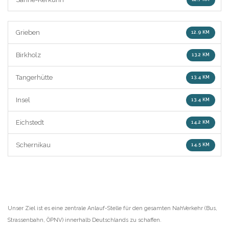
Grieben
12.9 KM
Birkholz
13.2 KM
Tangerhütte
13.4 KM
Insel
13.4 KM
Eichstedt
14.2 KM
Schernikau
14.5 KM
Unser Ziel ist es eine zentrale Anlauf-Stelle für den gesamten NahVerkehr (Bus,
Strassenbahn, ÖPNV) innerhalb Deutschlands zu schaffen.