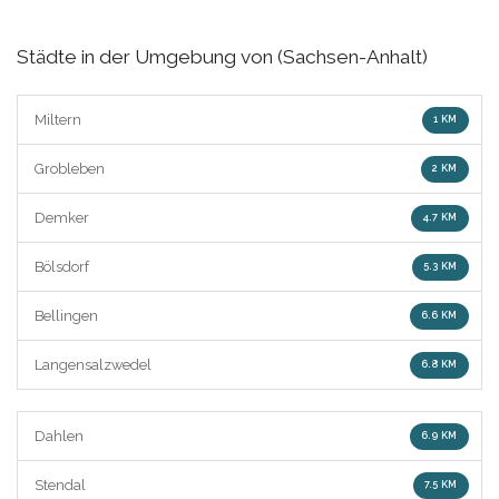
Städte in der Umgebung von (Sachsen-Anhalt)
Miltern
1 KM
Grobleben
2 KM
Demker
4.7 KM
Bölsdorf
5.3 KM
Bellingen
6.6 KM
Langensalzwedel
6.8 KM
Dahlen
6.9 KM
Stendal
7.5 KM