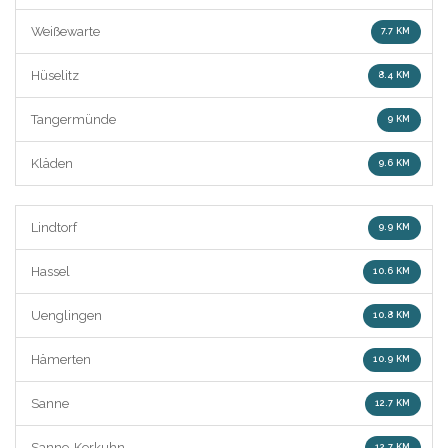
Weißewarte
7.7 KM
Hüselitz
8.4 KM
Tangermünde
9 KM
Kläden
9.6 KM
Lindtorf
9.9 KM
Hassel
10.6 KM
Uenglingen
10.8 KM
Hämerten
10.9 KM
Sanne
12.7 KM
Sanne-Kerkuhn
12.7 KM