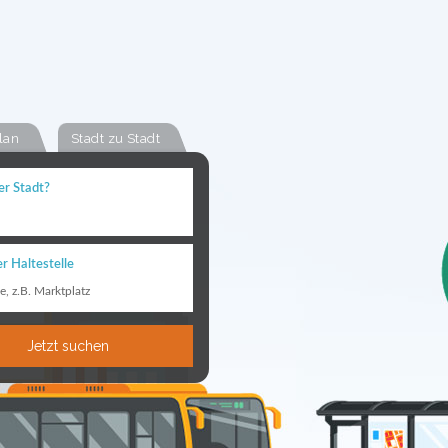
lan
Stadt zu Stadt
er Stadt?
r Haltestelle
le, z.B. Marktplatz
Jetzt suchen