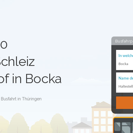
10
Busfahrp
chleiz
In welch
Bocka
f in Bocka
Name de
Haltestel
 Busfahrt in Thüringen