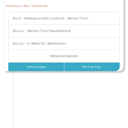
Anschluss zu Bus / Haltestelle:
Bus 6 - Niedergrunstedt/Lindenstr., Weimar (Thür)
Bus 221 - Weimar (Thür) Hauptbahnhof
Bus 221 - A.-Bebel-Str., Blankenhain
Weitere einblenden
Abfahrtsplan
Fahrt ab hier