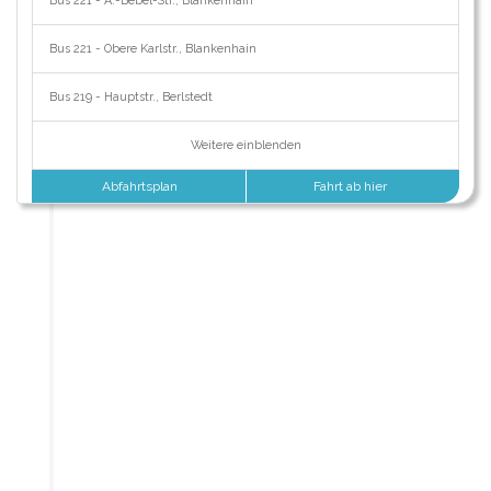
Bus 221 - A.-Bebel-Str., Blankenhain
Bus 221 - Obere Karlstr., Blankenhain
Bus 219 - Hauptstr., Berlstedt
Weitere einblenden
Abfahrtsplan
Fahrt ab hier