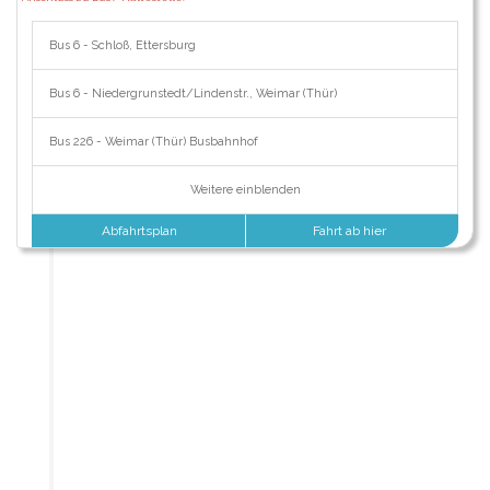
Bus 6 - Schloß, Ettersburg
Bus 6 - Niedergrunstedt/Lindenstr., Weimar (Thür)
Bus 226 - Weimar (Thür) Busbahnhof
Weitere einblenden
Abfahrtsplan
Fahrt ab hier