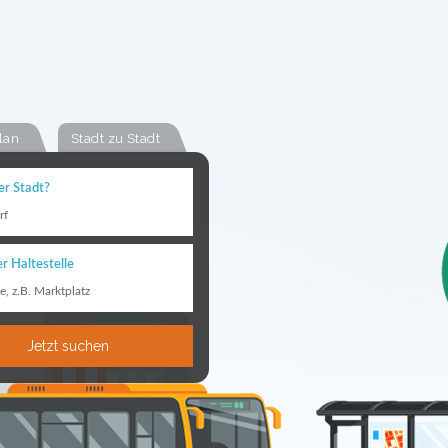
lan
Stadt zu Stadt
er Stadt?
rf
r Haltestelle
le, z.B. Marktplatz
Jetzt suchen