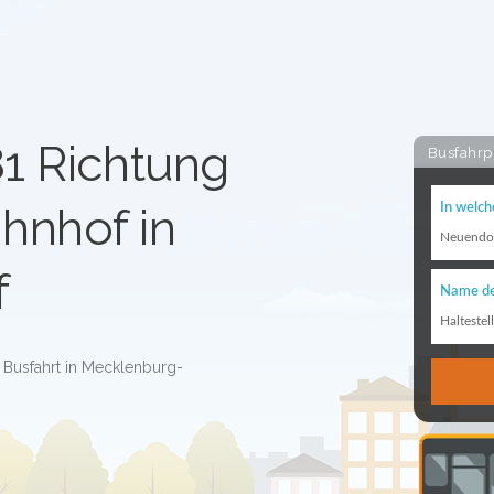
81 Richtung
Busfahrp
hnhof in
In welch
Neuendo
f
Name de
Haltestel
 Busfahrt in Mecklenburg-