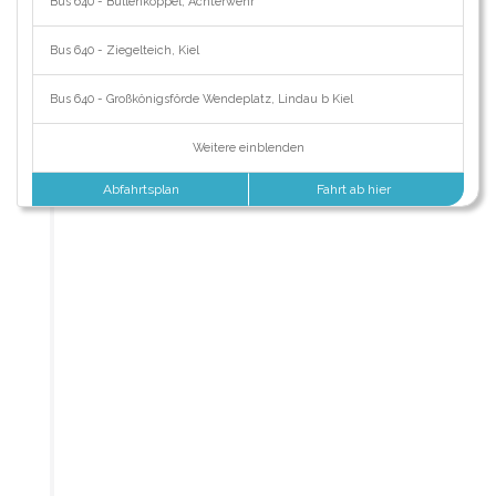
Bus 640 - Bullenkoppel, Achterwehr
Bus 640 - Ziegelteich, Kiel
Bus 640 - Großkönigsförde Wendeplatz, Lindau b Kiel
Weitere einblenden
Abfahrtsplan
Fahrt ab hier