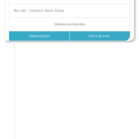
Bus 182 - Kindisch Abzw, Elstra
Weitere einblenden
Abfahrtsplan
Fahrt ab hier