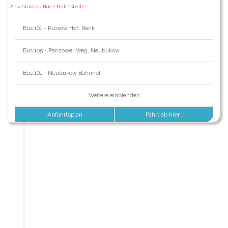
Anschluss zu Bus / Haltestelle:
Bus 101 - Russow Hof, Rerik
Bus 105 - Panzower Weg, Neubukow
Bus 101 - Neubukow Bahnhof
Weitere einblenden
Abfahrtsplan
Fahrt ab hier