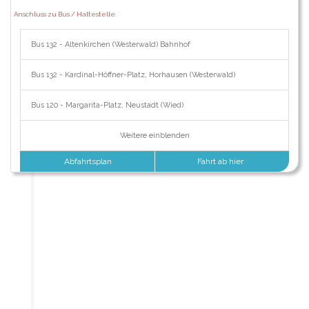
Anschluss zu Bus / Haltestelle:
Bus 132 - Altenkirchen (Westerwald) Bahnhof
Bus 132 - Kardinal-Höffner-Platz, Horhausen (Westerwald)
Bus 120 - Margarita-Platz, Neustadt (Wied)
Weitere einblenden
Abfahrtsplan
Fahrt ab hier