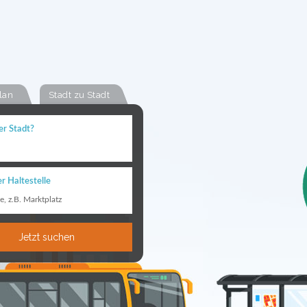
lan
Stadt zu Stadt
er Stadt?
r Haltestelle
le, z.B. Marktplatz
Jetzt suchen