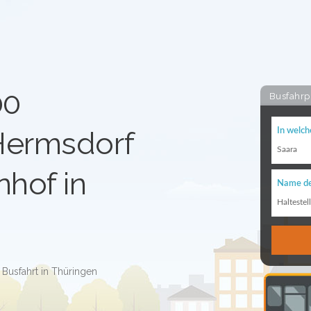
00
Busfahrp
Hermsdorf
In welch
Saara
nhof in
Name de
Haltestel
 Busfahrt in Thüringen