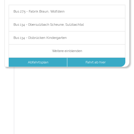
Bus 275 - Fabrik Braun, Wolfstein
Bus 134 - Obersulzbach Scheune, Sulzbachtal
Bus 134 - Olsbrücken Kindergarten
Weitere einblenden
Abfahrtsplan
Fahrt ab hier