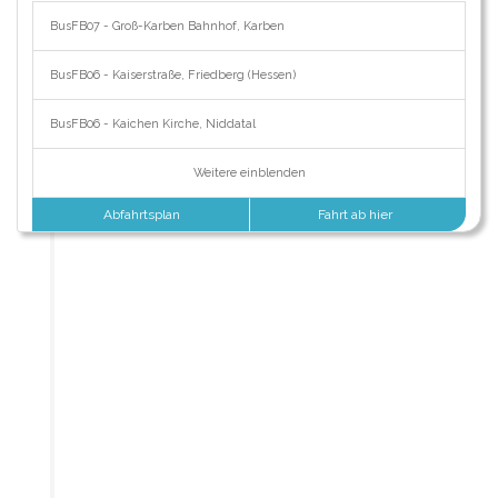
BusFB07 - Groß-Karben Bahnhof, Karben
BusFB06 - Kaiserstraße, Friedberg (Hessen)
BusFB06 - Kaichen Kirche, Niddatal
Weitere einblenden
Abfahrtsplan
Fahrt ab hier