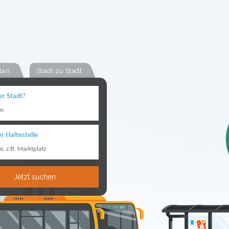
lan
Stadt zu Stadt
er Stadt?
im
r Haltestelle
le, z.B. Marktplatz
Jetzt suchen