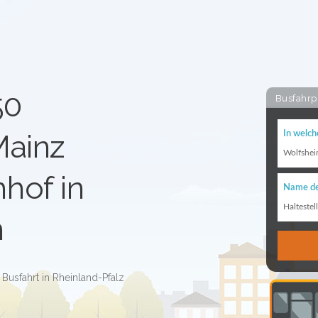
50
Busfahrp
Mainz
In welch
Wolfshe
hof in
Name de
Haltestel
m
Busfahrt in Rheinland-Pfalz