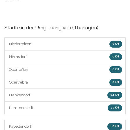
Städte in der Umgebung von (Thüringen)
Niederreißen
0 KM
Nirmsdorf
0 KM
Oberreißen
0 KM
Obertrebra
0 KM
Frankendorf
0.1 KM
Hammerstedt
1.3 KM
Kapellendorf
1.8 KM