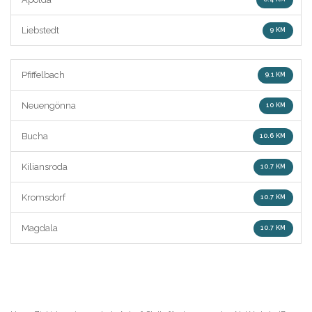
Liebstedt
9 KM
Pfiffelbach
9.1 KM
Neuengönna
10 KM
Bucha
10.6 KM
Kiliansroda
10.7 KM
Kromsdorf
10.7 KM
Magdala
10.7 KM