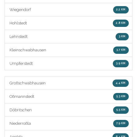
Wiegendorf
2.2 KM
Hohlstedt
2.8 KM
Lehnstedt
3 KM
Kleinschwabhausen
3.7 KM
Umpferstedt
3.9 KM
Großschwabhausen
4.4 KM
Oßmannstedt
5.3 KM
Döbritschen
5.5 KM
Niederroßla
7.9 KM
Apolda
8.4 KM