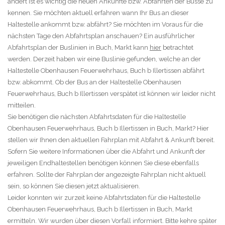
ändert ist es wichtig die neuen Ankünfte bzw. Abfahrten der Busse zu
kennen. Sie möchten aktuell erfahren wann Ihr Bus an dieser
Haltestelle ankommt bzw. abfährt? Sie möchten im Voraus für die
nächsten Tage den Abfahrtsplan anschauen? Ein ausführlicher
Abfahrtsplan der Buslinien in Buch, Markt kann
hier
betrachtet
werden. Derzeit haben wir eine Buslinie gefunden, welche an der
Haltestelle Obenhausen Feuerwehrhaus, Buch b Illertissen abfährt
bzw. abkommt. Ob der Bus an der Haltestelle Obenhausen
Feuerwehrhaus, Buch b Illertissen verspätet ist können wir leider nicht
mitteilen.
Sie benötigen die nächsten Abfahrtsdaten für die Haltestelle
Obenhausen Feuerwehrhaus, Buch b Illertissen in Buch, Markt? Hier
stellen wir Ihnen den aktuellen Fahrplan mit Abfahrt & Ankunft bereit.
Sofern Sie weitere Informationen über die Abfahrt und Ankunft der
jeweiligen Endhaltestellen benötigen können Sie diese ebenfalls
erfahren. Sollte der Fahrplan der angezeigte Fahrplan nicht aktuell
sein, so können Sie diesen jetzt aktualisieren.
Leider konnten wir zurzeit keine Abfahrtsdaten für die Haltestelle
Obenhausen Feuerwehrhaus, Buch b Illertissen in Buch, Markt
ermitteln. Wir wurden über diesen Vorfall informiert. Bitte kehre später