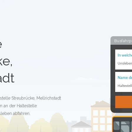
e
Busfahrp
ke,
In welch
Unslebe
adt
Name de
Haltestel
stelle Streubrücke, Mellrichstadt
n an der Haltestelle
sleben abfahren.