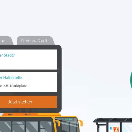
lan
Stadt zu Stadt
er Stadt?
n
r Haltestelle
le, z.B. Marktplatz
Jetzt suchen