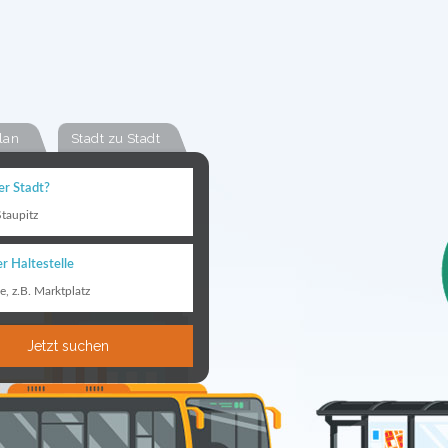
lan
Stadt zu Stadt
er Stadt?
taupitz
r Haltestelle
le, z.B. Marktplatz
Jetzt suchen