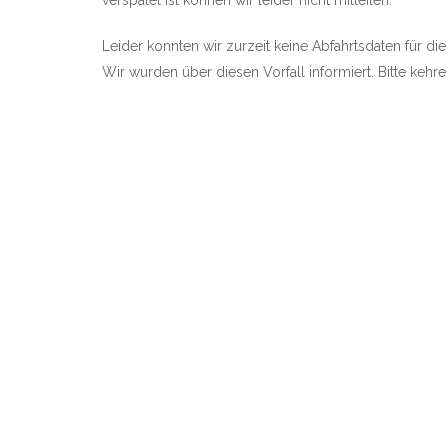
verspätet ist können wir leider nicht mitteilen.
Leider konnten wir zurzeit keine Abfahrtsdaten für die 
Wir wurden über diesen Vorfall informiert. Bitte kehr