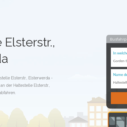
 Elsterstr.,
Busfahrp
da
In welch
Gorden-S
Name de
telle Elsterstr., Elsterwerda -
Haltestel
 der Haltestelle Elsterstr.,
abfahren.