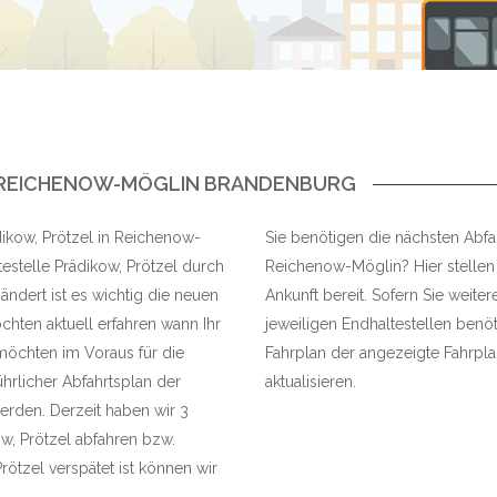
N REICHENOW-MÖGLIN BRANDENBURG
dikow, Prötzel in Reichenow-
Sie benötigen die nächsten Abfah
estelle Prädikow, Prötzel durch
Reichenow-Möglin? Hier stellen 
ndert ist es wichtig die neuen
Ankunft bereit. Sofern Sie weite
hten aktuell erfahren wann Ihr
jeweiligen Endhaltestellen benöt
möchten im Voraus für die
Fahrplan der angezeigte Fahrplan
hrlicher Abfahrtsplan der
aktualisieren.
erden. Derzeit haben wir 3
ow, Prötzel abfahren bzw.
ötzel verspätet ist können wir