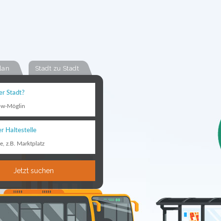
lan
Stadt zu Stadt
er Stadt?
ow-Möglin
r Haltestelle
le, z.B. Marktplatz
Jetzt suchen