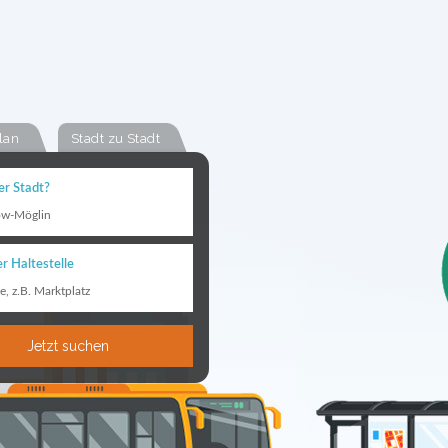
lan
Stadt zu Stadt
er Stadt?
ow-Möglin
r Haltestelle
le, z.B. Marktplatz
Jetzt suchen