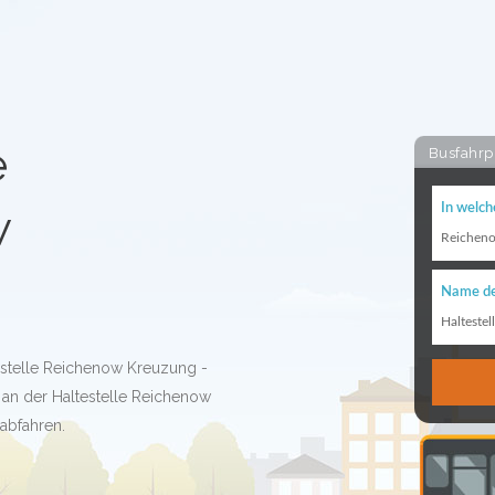
e
Busfahrp
w
In welch
Reichen
Name de
Haltestel
estelle Reichenow Kreuzung -
 an der Haltestelle Reichenow
abfahren.