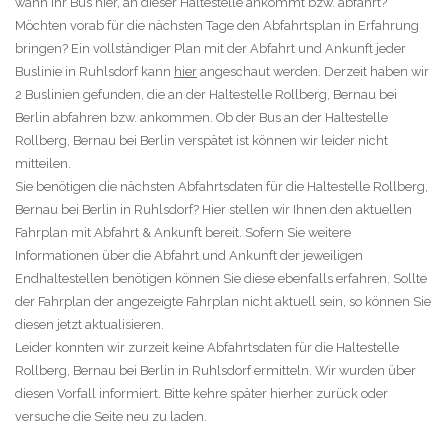
wann Ihr Bus hier, an dieser Haltestelle ankommt bzw. abfährt?
Möchten vorab für die nächsten Tage den Abfahrtsplan in Erfahrung
bringen? Ein vollständiger Plan mit der Abfahrt und Ankunft jeder
Buslinie in Ruhlsdorf kann
hier
angeschaut werden. Derzeit haben wir
2 Buslinien gefunden, die an der Haltestelle Rollberg, Bernau bei
Berlin abfahren bzw. ankommen. Ob der Bus an der Haltestelle
Rollberg, Bernau bei Berlin verspätet ist können wir leider nicht
mitteilen.
Sie benötigen die nächsten Abfahrtsdaten für die Haltestelle Rollberg,
Bernau bei Berlin in Ruhlsdorf? Hier stellen wir Ihnen den aktuellen
Fahrplan mit Abfahrt & Ankunft bereit. Sofern Sie weitere
Informationen über die Abfahrt und Ankunft der jeweiligen
Endhaltestellen benötigen können Sie diese ebenfalls erfahren. Sollte
der Fahrplan der angezeigte Fahrplan nicht aktuell sein, so können Sie
diesen jetzt aktualisieren.
Leider konnten wir zurzeit keine Abfahrtsdaten für die Haltestelle
Rollberg, Bernau bei Berlin in Ruhlsdorf ermitteln. Wir wurden über
diesen Vorfall informiert. Bitte kehre später hierher zurück oder
versuche die Seite neu zu laden.