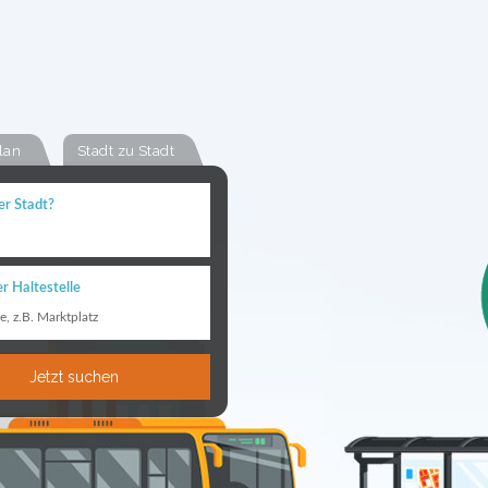
lan
Stadt zu Stadt
er Stadt?
r Haltestelle
le, z.B. Marktplatz
Jetzt suchen