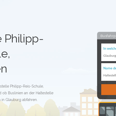
 Philipp-
Busfahrp
e,
In welch
Glauburg
en
Name de
Haltestel
stelle Philipp-Reis-Schule,
ob Buslinien an der Haltestelle
 in Glauburg abfahren.