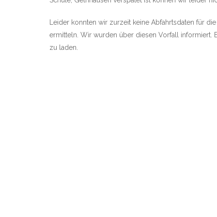
Schule, Gelnhausen verspätet ist können wir leider nic
Leider konnten wir zurzeit keine Abfahrtsdaten für di
ermitteln. Wir wurden über diesen Vorfall informiert. 
zu laden.