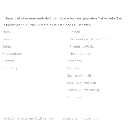
Unser Ziel ist es eine zentrale Anlauf-Stelle für den gesamten NahVerkehr (Bus,
Strassenbahn, ÖPNV) innerhalb Deutschlands zu schaffen.
NRW
Hessen
Bayern
Mecklenburg-Vorpommern
Berlin
Rheinland-Pfalz
Brandenburg
Niedersachsen
Bremen
Saarland
Hamburg
Sachsen
Sachsen-Anhalt
Schleswig-Holstein
Baden-Württemberg
Thüringen
© 2026 Haltestellen-Buslinien.de
Impressum
Über uns