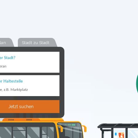
lan
Stadt zu Stadt
er Stadt?
eran
r Haltestelle
le, z.B. Marktplatz
Jetzt suchen