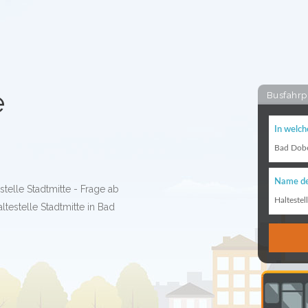
e
Busfahrp
In welch
Bad Dob
Name de
stelle Stadtmitte - Frage ab
Haltestel
testelle Stadtmitte in Bad