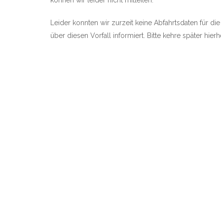
können wir leider nicht mitteilen.
Leider konnten wir zurzeit keine Abfahrtsdaten für di
über diesen Vorfall informiert. Bitte kehre später hie