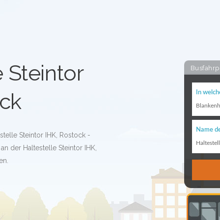
 Steintor
Busfahrp
ock
In welch
Blanken
Name de
stelle Steintor IHK, Rostock -
Haltestel
n der Haltestelle Steintor IHK,
en.