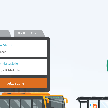
lan
Stadt zu Stadt
er Stadt?
hagen
r Haltestelle
le, z.B. Marktplatz
Jetzt suchen