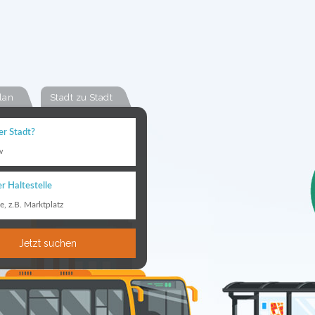
lan
Stadt zu Stadt
er Stadt?
w
r Haltestelle
le, z.B. Marktplatz
Jetzt suchen