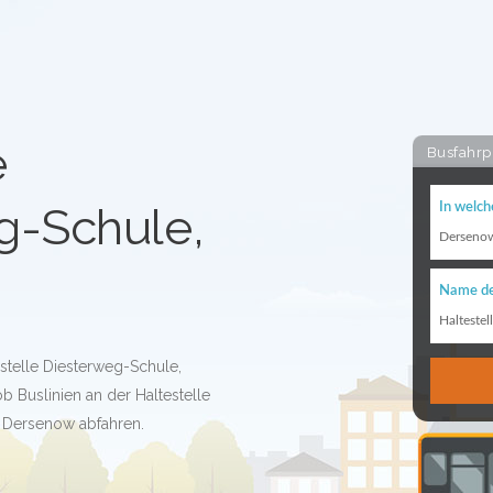
e
Busfahrp
g-Schule,
In welch
Derseno
Name de
Haltestel
estelle Diesterweg-Schule,
 Buslinien an der Haltestelle
 Dersenow abfahren.