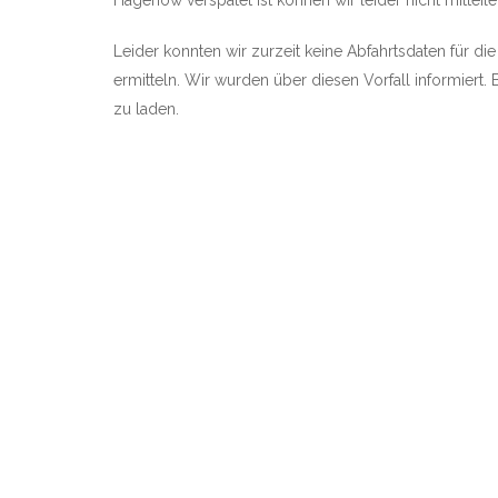
Hagenow verspätet ist können wir leider nicht mitteile
Leider konnten wir zurzeit keine Abfahrtsdaten für d
ermitteln. Wir wurden über diesen Vorfall informiert. 
zu laden.