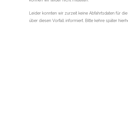
können wir leider nicht mitteilen.
Leider konnten wir zurzeit keine Abfahrtsdaten für di
über diesen Vorfall informiert. Bitte kehre später hie