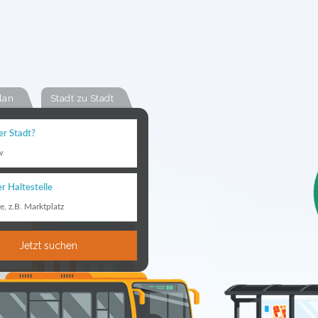
lan
Stadt zu Stadt
er Stadt?
w
r Haltestelle
le, z.B. Marktplatz
Jetzt suchen