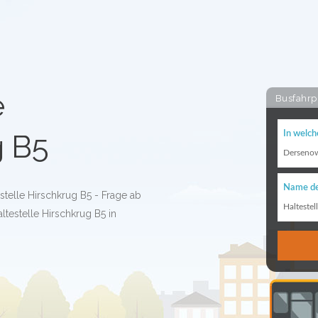
e
Busfahrp
g B5
In welch
Derseno
Name de
stelle Hirschkrug B5 - Frage ab
Haltestel
ltestelle Hirschkrug B5 in