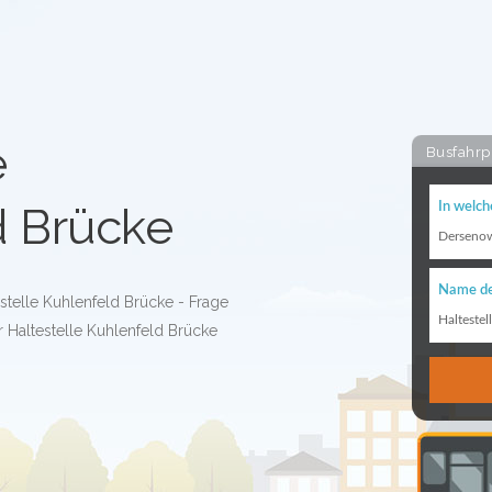
e
Busfahrp
d Brücke
In welch
Derseno
Name de
stelle Kuhlenfeld Brücke - Frage
Haltestel
 Haltestelle Kuhlenfeld Brücke