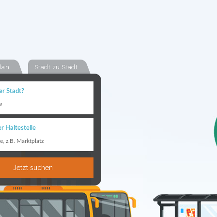
lan
Stadt zu Stadt
er Stadt?
w
r Haltestelle
le, z.B. Marktplatz
Jetzt suchen