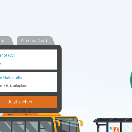
lan
Stadt zu Stadt
er Stadt?
w
r Haltestelle
le, z.B. Marktplatz
Jetzt suchen