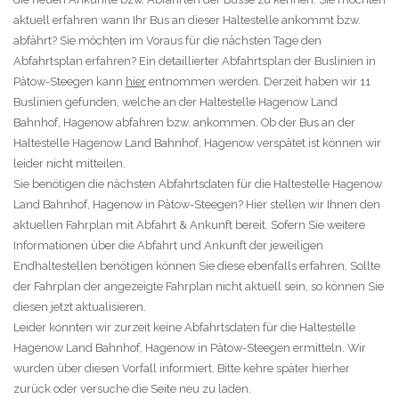
aktuell erfahren wann Ihr Bus an dieser Haltestelle ankommt bzw.
abfährt? Sie möchten im Voraus für die nächsten Tage den
Abfahrtsplan erfahren? Ein detaillierter Abfahrtsplan der Buslinien in
Pätow-Steegen kann
hier
entnommen werden. Derzeit haben wir 11
Buslinien gefunden, welche an der Haltestelle Hagenow Land
Bahnhof, Hagenow abfahren bzw. ankommen. Ob der Bus an der
Haltestelle Hagenow Land Bahnhof, Hagenow verspätet ist können wir
leider nicht mitteilen.
Sie benötigen die nächsten Abfahrtsdaten für die Haltestelle Hagenow
Land Bahnhof, Hagenow in Pätow-Steegen? Hier stellen wir Ihnen den
aktuellen Fahrplan mit Abfahrt & Ankunft bereit. Sofern Sie weitere
Informationen über die Abfahrt und Ankunft der jeweiligen
Endhaltestellen benötigen können Sie diese ebenfalls erfahren. Sollte
der Fahrplan der angezeigte Fahrplan nicht aktuell sein, so können Sie
diesen jetzt aktualisieren.
Leider konnten wir zurzeit keine Abfahrtsdaten für die Haltestelle
Hagenow Land Bahnhof, Hagenow in Pätow-Steegen ermitteln. Wir
wurden über diesen Vorfall informiert. Bitte kehre später hierher
zurück oder versuche die Seite neu zu laden.