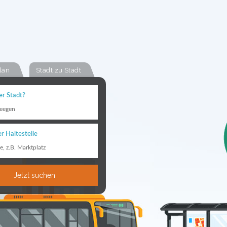
lan
Stadt zu Stadt
er Stadt?
eegen
r Haltestelle
le, z.B. Marktplatz
Jetzt suchen