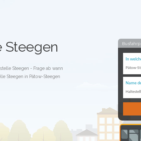
e Steegen
Busfahrp
In welch
estelle Steegen - Frage ab wann
Pätow-St
elle Steegen in Pätow-Steegen
Name de
Haltestel