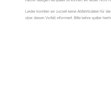
Pätow-Steegen verspätet ist können wir leider nicht mi
Leider konnten wir zurzeit keine Abfahrtsdaten für di
über diesen Vorfall informiert. Bitte kehre später hie