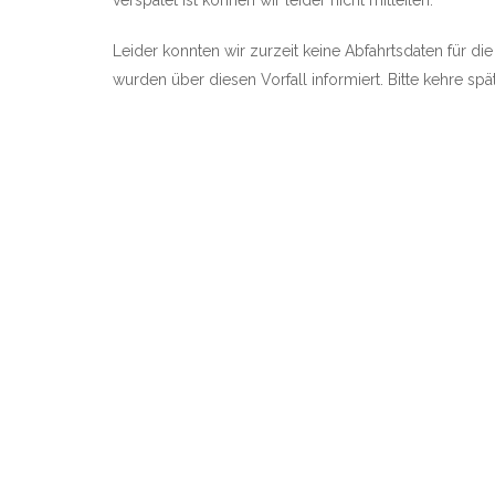
verspätet ist können wir leider nicht mitteilen.
Leider konnten wir zurzeit keine Abfahrtsdaten für die
wurden über diesen Vorfall informiert. Bitte kehre sp