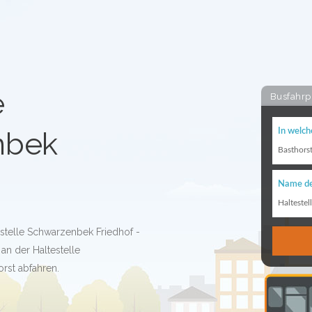
e
Busfahrp
nbek
In welch
Basthors
Name de
Haltestel
estelle Schwarzenbek Friedhof -
an der Haltestelle
rst abfahren.