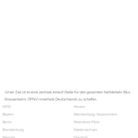
Unser Ziel ist es eine zentrale Anlauf-Stelle für den gesamten NahVerkehr (Bus,
Strassenbahn, ÖPNV) innerhalb Deutschlands zu schaffen.
NRW
Hessen
Bayern
Mecklenburg-Vorpommern
Berlin
Rheinland-Pfalz
Brandenburg
Niedersachsen
Bremen
Saarland