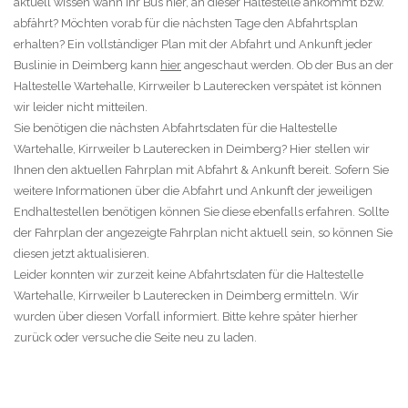
aktuell wissen wann Ihr Bus hier, an dieser Haltestelle ankommt bzw.
abfährt? Möchten vorab für die nächsten Tage den Abfahrtsplan
erhalten? Ein vollständiger Plan mit der Abfahrt und Ankunft jeder
Buslinie in Deimberg kann
hier
angeschaut werden. Ob der Bus an der
Haltestelle Wartehalle, Kirrweiler b Lauterecken verspätet ist können
wir leider nicht mitteilen.
Sie benötigen die nächsten Abfahrtsdaten für die Haltestelle
Wartehalle, Kirrweiler b Lauterecken in Deimberg? Hier stellen wir
Ihnen den aktuellen Fahrplan mit Abfahrt & Ankunft bereit. Sofern Sie
weitere Informationen über die Abfahrt und Ankunft der jeweiligen
Endhaltestellen benötigen können Sie diese ebenfalls erfahren. Sollte
der Fahrplan der angezeigte Fahrplan nicht aktuell sein, so können Sie
diesen jetzt aktualisieren.
Leider konnten wir zurzeit keine Abfahrtsdaten für die Haltestelle
Wartehalle, Kirrweiler b Lauterecken in Deimberg ermitteln. Wir
wurden über diesen Vorfall informiert. Bitte kehre später hierher
zurück oder versuche die Seite neu zu laden.