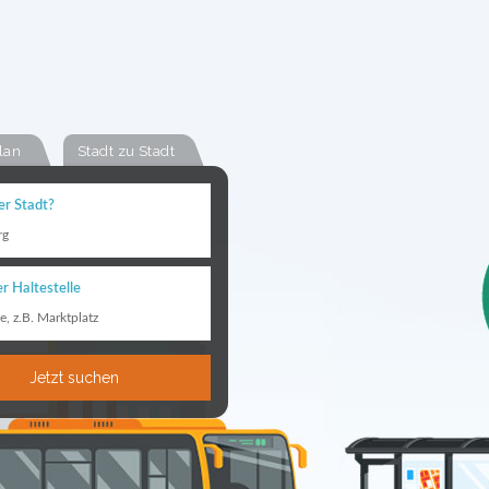
lan
Stadt zu Stadt
er Stadt?
rg
r Haltestelle
le, z.B. Marktplatz
Jetzt suchen