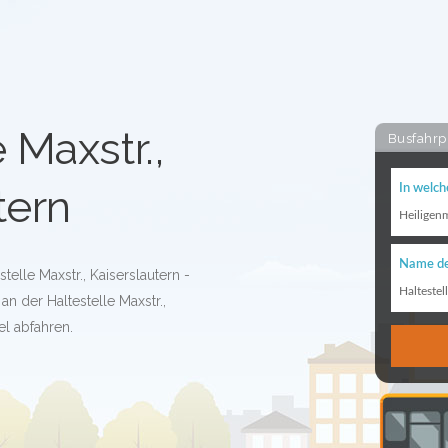
 Maxstr.,
Busfahrp
tern
In welch
Heiligen
Name de
telle Maxstr., Kaiserslautern -
Haltestel
n der Haltestelle Maxstr.,
el abfahren.