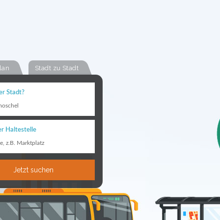
lan
Stadt zu Stadt
er Stadt?
moschel
r Haltestelle
le, z.B. Marktplatz
Jetzt suchen