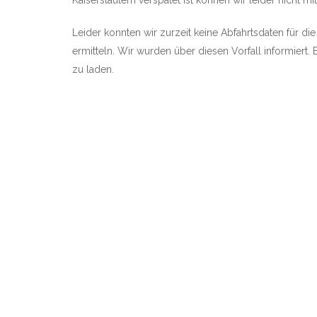
Kaiserslautern verspätet ist können wir leider nicht mit
Leider konnten wir zurzeit keine Abfahrtsdaten für die
ermitteln. Wir wurden über diesen Vorfall informiert. 
zu laden.