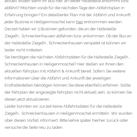
aktuell wissen wann Ihr Bus hier, an dieser Haltestelle ankommt bzw.
abfährt? Möchten vorab für die nächsten Tage den Abfahrtsplan in
Erfahrung bringen? Ein detaillierter Plan mit der Abfahrt und Ankunft
jeder Buslinie in Heiligenmoschel kann
hier
entnommen werden.
Derzeit haben wir 3 Buslinien gefunden, die an der Haltestelle
Ziegelh., Schneckenhausen abfahren bzw. ankommen. Ob der Bus an
der Haltestelle Ziegelh., Schneckenhausen verspätet ist können wir
leider nicht mitteilen.
Sie benötigen die nächsten Abfahrtsdaten für die Haltestelle Ziegelh.,
Schneckenhausen in Heiligenmoschel? Hier stellen wir Ihnen den
aktuellen Fahrplan mit Abfahrt & Ankunft bereit. Sofern Sie weitere
Informationen über die Abfahrt und Ankunft der jeweiligen
Endhaltestellen benötigen können Sie diese ebenfalls erfahren. Sollte
der Fahrplan der angezeigte Fahrplan nicht aktuell sein, so können Sie
diesen jetzt aktualisieren.
Leider konnten wir zurzeit keine Abfahrtsdaten für die Haltestelle
Ziegelh., Schneckenhausen in Heiligenmoschel ermitteln. Wir wurden
über diesen Vorfall informiert. Bitte kehre später hierher zurück oder
versuche die Seite neu zu laden.