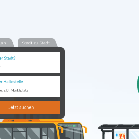
lan
Stadt zu Stadt
er Stadt?
r
r Haltestelle
le, z.B. Marktplatz
Jetzt suchen