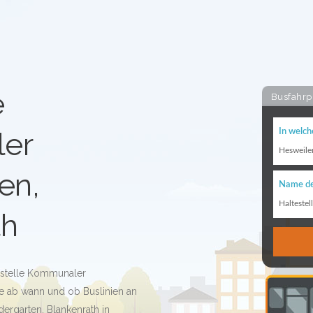
e
Busfahrp
er
In welch
Hesweile
en,
Name de
Haltestel
th
testelle Kommunaler
ge ab wann und ob Buslinien an
ergarten, Blankenrath in