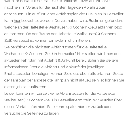
wann Ihr Bus an dieser Haltestelle ankommt bzw. abfährt? Sie
möchten im Voraus für die nächsten Tage den Abfahrtsplan
anschauen? Ein ausführlicher Abfahrtsplan der Buslinien in Hesweiler
kann
hier
betrachtet werden. Derzeit haben wir 4 Buslinien gefunden,
welche an der Haltestelle Walhausen(Kr Cochem-Zell) abfahren bzw.
ankommen. Ob der Bus an der Haltestelle Walhausen(Kr Cochem-
Zell) verspätet ist können wir leider nicht mitteilen.
Sie benötigen die nächsten Abfahrtsdaten für die Haltestelle
Walhausen(Kr Cochem-Zell) in Hesweiler? Hier stellen wir Ihnen den
aktuellen Fahrplan mit Abfahrt & Ankunft bereit. Sofern Sie weitere
Informationen über die Abfahrt und Ankunft der jeweiligen
Endhaltestellen benötigen können Sie diese ebenfalls erfahren. Sollte
der Fahrplan der angezeigte Fahrplan nicht aktuell sein, so können Sie
diesen jetzt aktualisieren.
Leider konnten wir zurzeit keine Abfahrtsdaten für die Haltestelle
Walhausen(Kr Cochem-Zell) in Hesweiler ermitteln. Wir wurden über
diesen Vorfall informiert. Bitte kehre später hierher zurück oder
versuche die Seite neu zu laden.