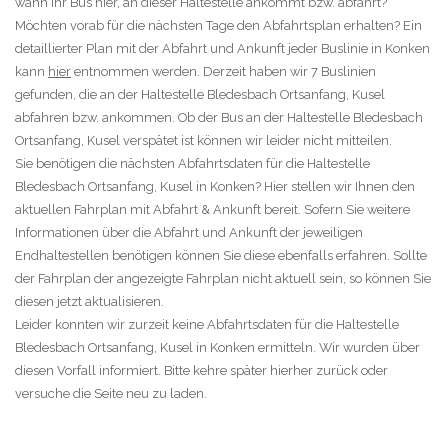
wann Ihr Bus hier, an dieser Haltestelle ankommt bzw. abfährt?
Möchten vorab für die nächsten Tage den Abfahrtsplan erhalten? Ein
detaillierter Plan mit der Abfahrt und Ankunft jeder Buslinie in Konken
kann
hier
entnommen werden. Derzeit haben wir 7 Buslinien
gefunden, die an der Haltestelle Bledesbach Ortsanfang, Kusel
abfahren bzw. ankommen. Ob der Bus an der Haltestelle Bledesbach
Ortsanfang, Kusel verspätet ist können wir leider nicht mitteilen.
Sie benötigen die nächsten Abfahrtsdaten für die Haltestelle
Bledesbach Ortsanfang, Kusel in Konken? Hier stellen wir Ihnen den
aktuellen Fahrplan mit Abfahrt & Ankunft bereit. Sofern Sie weitere
Informationen über die Abfahrt und Ankunft der jeweiligen
Endhaltestellen benötigen können Sie diese ebenfalls erfahren. Sollte
der Fahrplan der angezeigte Fahrplan nicht aktuell sein, so können Sie
diesen jetzt aktualisieren.
Leider konnten wir zurzeit keine Abfahrtsdaten für die Haltestelle
Bledesbach Ortsanfang, Kusel in Konken ermitteln. Wir wurden über
diesen Vorfall informiert. Bitte kehre später hierher zurück oder
versuche die Seite neu zu laden.