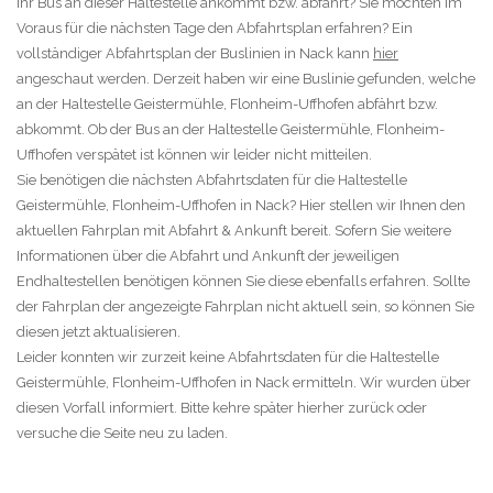
Ihr Bus an dieser Haltestelle ankommt bzw. abfährt? Sie möchten im
Voraus für die nächsten Tage den Abfahrtsplan erfahren? Ein
vollständiger Abfahrtsplan der Buslinien in Nack kann
hier
angeschaut werden. Derzeit haben wir eine Buslinie gefunden, welche
an der Haltestelle Geistermühle, Flonheim-Uffhofen abfährt bzw.
abkommt. Ob der Bus an der Haltestelle Geistermühle, Flonheim-
Uffhofen verspätet ist können wir leider nicht mitteilen.
Sie benötigen die nächsten Abfahrtsdaten für die Haltestelle
Geistermühle, Flonheim-Uffhofen in Nack? Hier stellen wir Ihnen den
aktuellen Fahrplan mit Abfahrt & Ankunft bereit. Sofern Sie weitere
Informationen über die Abfahrt und Ankunft der jeweiligen
Endhaltestellen benötigen können Sie diese ebenfalls erfahren. Sollte
der Fahrplan der angezeigte Fahrplan nicht aktuell sein, so können Sie
diesen jetzt aktualisieren.
Leider konnten wir zurzeit keine Abfahrtsdaten für die Haltestelle
Geistermühle, Flonheim-Uffhofen in Nack ermitteln. Wir wurden über
diesen Vorfall informiert. Bitte kehre später hierher zurück oder
versuche die Seite neu zu laden.