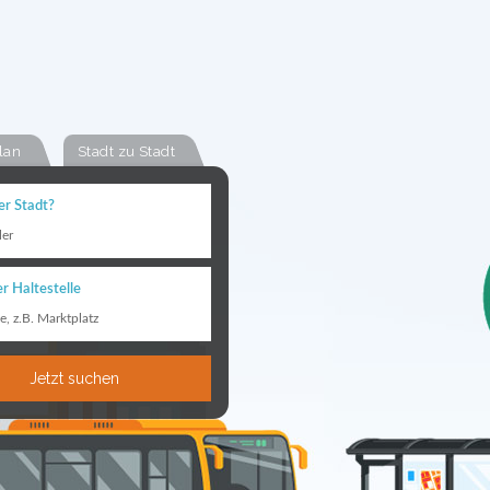
lan
Stadt zu Stadt
er Stadt?
ler
r Haltestelle
le, z.B. Marktplatz
Jetzt suchen