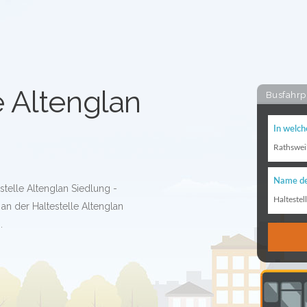
e Altenglan
Busfahrp
In welch
Rathswei
Name de
stelle Altenglan Siedlung -
Haltestel
an der Haltestelle Altenglan
.