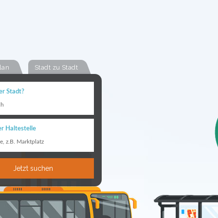
lan
Stadt zu Stadt
er Stadt?
ch
r Haltestelle
le, z.B. Marktplatz
Jetzt suchen