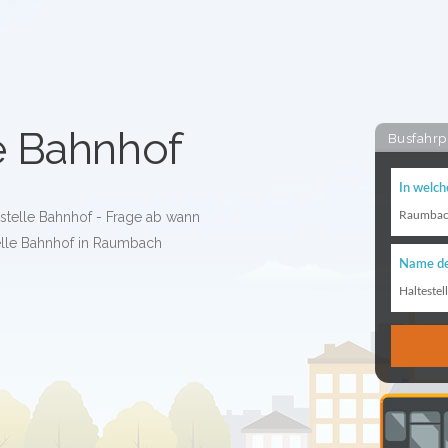
e Bahnhof
Busfahrp
In welch
estelle Bahnhof - Frage ab wann
Raumba
telle Bahnhof in Raumbach
Name de
Haltestel