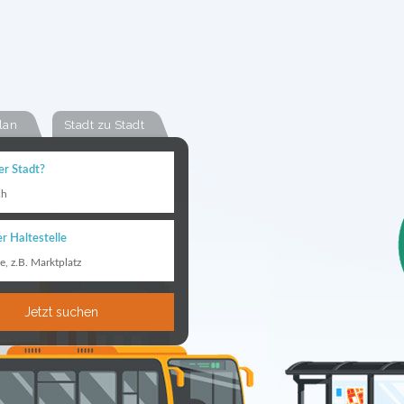
lan
Stadt zu Stadt
er Stadt?
ch
r Haltestelle
le, z.B. Marktplatz
Jetzt suchen