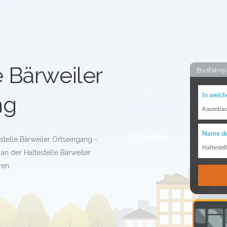
e Bärweiler
Busfahrp
ng
In welch
Raumba
Name de
stelle Bärweiler Ortseingang -
Haltestel
an der Haltestelle Bärweiler
ren.