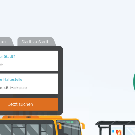
lan
Stadt zu Stadt
er Stadt?
th
r Haltestelle
le, z.B. Marktplatz
Jetzt suchen