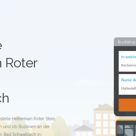
e
Busfahrp
 Roter
In welch
Reckenro
Name de
Haltestel
ch
stelle Hettenhain Roter Stein,
 und ob Buslinien an der
in, Bad Schwalbach in