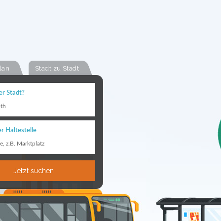
lan
Stadt zu Stadt
er Stadt?
th
r Haltestelle
le, z.B. Marktplatz
Jetzt suchen