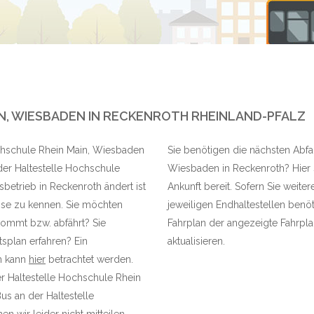
N, WIESBADEN IN RECKENROTH RHEINLAND-PFALZ
ochschule Rhein Main, Wiesbaden
Sie benötigen die nächsten Abfa
der Haltestelle Hochschule
Wiesbaden in Reckenroth? Hier s
betrieb in Reckenroth ändert ist
Ankunft bereit. Sofern Sie weite
sse zu kennen. Sie möchten
jeweiligen Endhaltestellen benöt
nkommt bzw. abfährt? Sie
Fahrplan der angezeigte Fahrplan
splan erfahren? Ein
aktualisieren.
th kann
hier
betrachtet werden.
er Haltestelle Hochschule Rhein
s an der Haltestelle