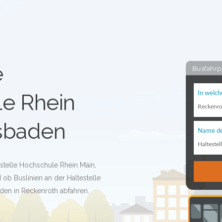
e
Busfahrp
e Rhein
In welch
Reckenro
sbaden
Name de
Haltestel
estelle Hochschule Rhein Main,
ob Buslinien an der Haltestelle
en in Reckenroth abfahren.