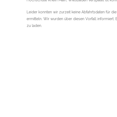
Hochschule Rhein Main, Wiesbaden verspätet ist können
Leider konnten wir zurzeit keine Abfahrtsdaten für d
ermitteln. Wir wurden über diesen Vorfall informiert. 
zu laden.