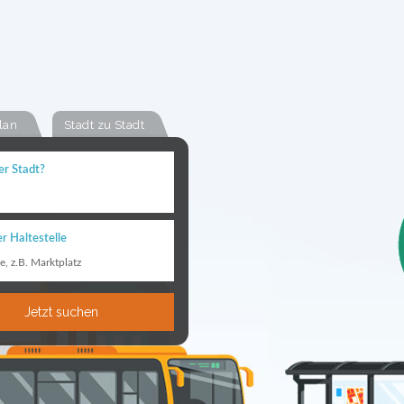
lan
Stadt zu Stadt
er Stadt?
r Haltestelle
le, z.B. Marktplatz
Jetzt suchen