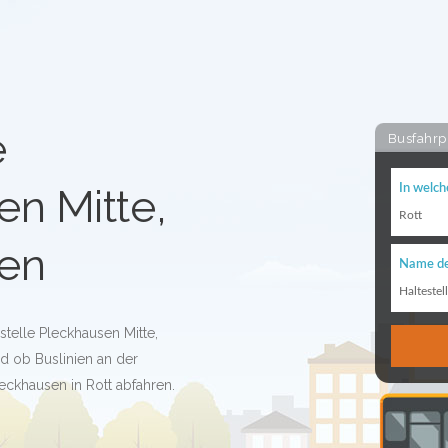
e
Busfahrp
n Mitte,
In welch
Rott
en
Name de
Haltestel
stelle Pleckhausen Mitte,
d ob Buslinien an der
leckhausen in Rott abfahren.