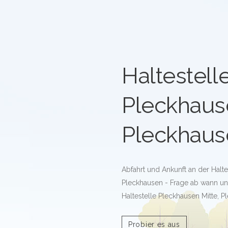
Haltestell
Pleckhause
Pleckhaus
Abfahrt und Ankunft an der Halte
Pleckhausen - Frage ab wann un
Haltestelle Pleckhausen Mitte, P
Probier es aus